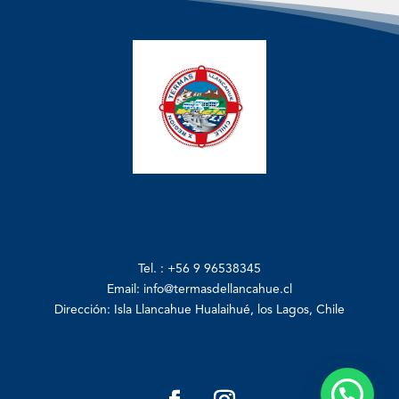
Tel. : +56 9 96538345
Email: info
@termasdellancahue.cl
Dirección: Isla Llancahue Hualaihué, los Lagos, Chile