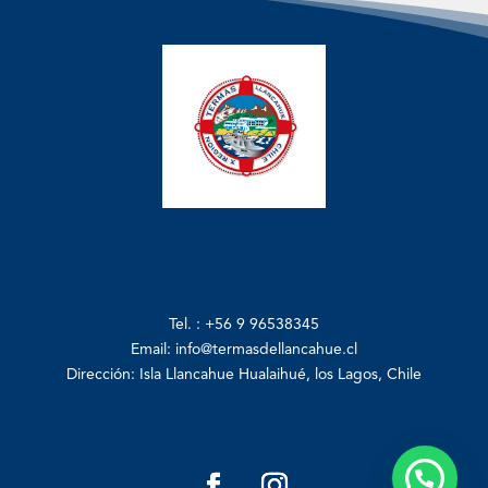
Tel. : +56 9 96538345
Email: info
@termasdellancahue.cl
Dirección: Isla Llancahue Hualaihué, los Lagos, Chile